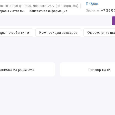
Орёл
зов: с 9:00 до 19:00, Доставка: 24/7 (по предзаказу).
Звоните:
+7 (967)
просы и ответы
Контактная информация
ры по событиям
Композиции из шаров
Оформление ш
ыписка из роддома
Гендер пати